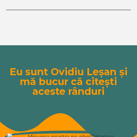
Eu sunt Ovidiu Leșan și
mă bucur că citești
aceste rânduri