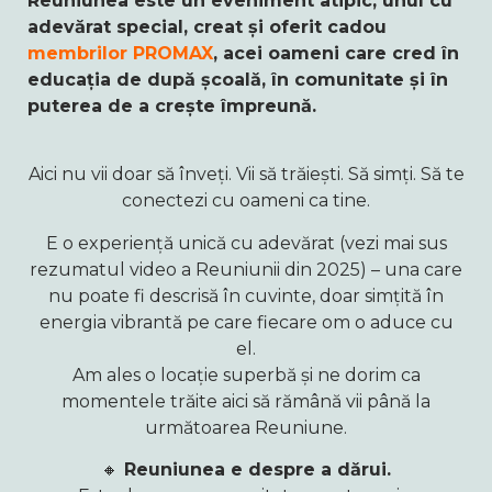
Reuniunea este un eveniment atipic, unul cu
adevărat special, creat și oferit cadou
membrilor PROMAX
, acei oameni care cred în
educația de după școală, în comunitate și în
puterea de a crește împreună.
Aici nu vii doar să înveți.
Vii să trăiești. Să simți. Să te
conectezi cu oameni ca tine.
E o experiență unică cu adevărat (vezi mai sus
rezumatul video a Reuniunii din 2025) – una care
nu poate fi descrisă în cuvinte, doar simțită în
energia vibrantă pe care fiecare om o aduce cu
el.
Am ales o locație superbă și ne dorim ca
momentele trăite aici să rămână vii până la
următoarea Reuniune.
🔸
Reuniunea e despre a dărui.