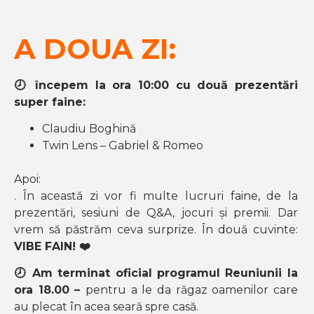
A DOUA ZI:
🕗 începem la ora 10:00 cu două prezentări
super faine:
Claudiu Boghină
Twin Lens – Gabriel & Romeo
Apoi:
. În această zi vor fi multe lucruri faine, de la
prezentări, sesiuni de Q&A, jocuri și premii. Dar
vrem să păstrăm ceva surprize.
În două cuvinte:
VIBE FAIN!
❤️
🕗 Am terminat oficial programul Reuniunii la
ora 18.00 –
pentru a le da răgaz oamenilor care
au plecat în acea seară spre casă.