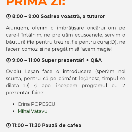
PRIMA ZI:
🕖 8
:00 – 9:00 Sosirea voastră, a tuturor
Ajungem, oferim o îmbrățișare oricărui om pe
care-l întâlnim, ne preluăm ecusoanele, servim o
băutură (fie pentru trezire, fie pentru curaj :D), ne
facem comozi și ne pregătim să facem magie!
🕘
9:00 – 11:00 Super prezentări + Q&A
Ovidiu Leșan face o introducere (sperăm noi
scurtă, pentru că pe pământ leșănesc, timpul se
dilată :D) și apoi începem programul cu 2
prezentări faine:
Crina POPESCU
Mihai Vătavu
🕚
11:00 – 11:30 Pauză de cafea