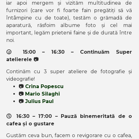
iar apoi mergem și vizităm multitudinea de
furnizori (care vor fi foarte fain pregătiți să vă
întâmpine cu de toate), testăm o grămadă de
aparatură, răsfoim albume foto și cel mai
important, legăm prietenii faine și de durată între
noi.
🕞
15:00 – 16:30
–
Continuăm
Super
atelierele
📷
Continăm cu 3 super ateliere de fotografie și
videografie!
📷
Crina Popescu
📷
Mario Silaghi
📷
Julius Paul
🕔 16
:30 – 17:00 – Pauză binemeritată de o
cafea și o gustare
Gustăm ceva bun, facem o revigorare cu o cafea,