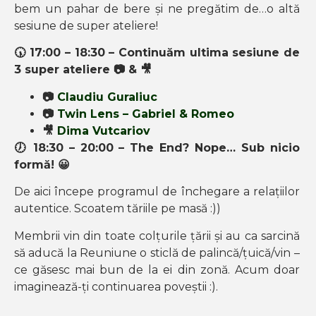
bem un pahar de bere și ne pregătim de…o altă
sesiune de super ateliere!
🕠
17:00 – 18:30 –
Continuăm ultima sesiune de
3 s
uper ateliere
📷
&
🎥
📷
Claudiu Guraliuc
📷
Twin Lens – Gabriel & Romeo
🎥
Dima Vutcariov
🕖
18:30 – 20:00 – The End? Nope… Sub nicio
formă! 😀
De aici începe programul de închegare a relațiilor
autentice. Scoatem tăriile pe masă :))
Membrii vin din toate colțurile țării și au ca sarcină
să aducă la Reuniune o sticlă de palincă/țuică/vin –
ce găsesc mai bun de la ei din zonă. Acum doar
imaginează-ți continuarea poveștii :).